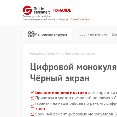
FIX-GUIDE
Ремонт устройств Guide
Специализированный cервисный центр г.
Санкт-Петербург
Мы ремонтируем
Срочный ремонт
Це
в Санкт-Петербурге
Цифровой монокуляр Guide чёрный экран
Цифровой монокул
Ремонт тепловизионных прицелов Guide
Чёрный экран
Бесплатная диагностика
даже при отказ
Привезем и увезем цифровой монокуляр G
Гарантия на наши работы по ремонту циф
х лет
Срочный ремонт цифровых монокуляров Gu