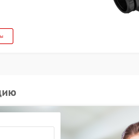
ны
цию