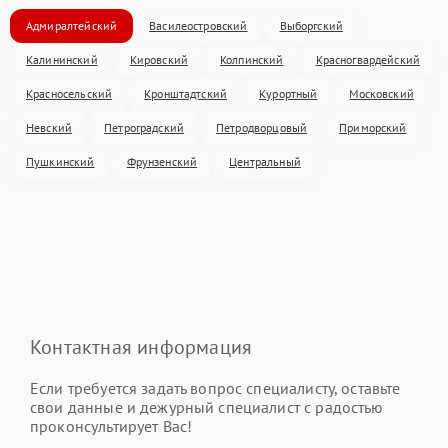
Адмиралтейский
Василеостровский
Выборгский
Калининский
Кировский
Колпинский
Красногвардейский
Красносельский
Кронштадтский
Курортный
Московский
Невский
Петроградский
Петродворцовый
Приморский
Пушкинский
Фрунзенский
Центральный
Контактная информация
Если требуется задать вопрос специалисту, оставьте
свои данные и дежурный специалист с радостью
проконсультирует Вас!