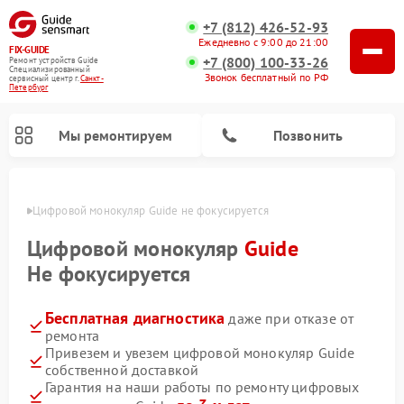
+7 (812) 426-52-93
Ежедневно с 9:00 до 21:00
FIX-GUIDE
+7 (800) 100-33-26
Ремонт устройств Guide
Специализированный
Звонок бесплатный по РФ
cервисный центр г.
Санкт-
Петербург
Мы ремонтируем
Позвонить
бурге
Цифровой монокуляр Guide не фокусируется
Ремонт тепловизионных прицелов Guide
Цифровой монокуляр
Guide
Не фокусируется
Бесплатная диагностика
даже при отказе от
ремонта
Привезем и увезем цифровой монокуляр Guide
собственной доставкой
Гарантия на наши работы по ремонту цифровых