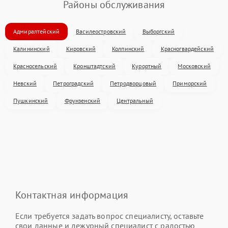
Районы обслуживания
Адмиралтейский
Василеостровский
Выборгский
Калининский
Кировский
Колпинский
Красногвардейский
Красносельский
Кронштадтский
Курортный
Московский
Невский
Петроградский
Петродворцовый
Приморский
Пушкинский
Фрунзенский
Центральный
Контактная информация
Если требуется задать вопрос специалисту, оставьте
свои данные и дежурный специалист с радостью