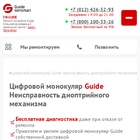
+7 (812) 426-52-93
Ежедневно с 9:00 до 21:00
FIX-GUIDE
+7 (800) 100-33-26
Ремонт устройств Guide
Специализированный
Звонок бесплатный по РФ
cервисный центр г.
Санкт-
Петербург
Мы ремонтируем
Позвонить
бурге
Цифровой монокуляр Guide неисправность диоптрийного механизма
Ремонт тепловизионных прицелов Guide
Цифровой монокуляр
Guide
Неисправность диоптрийного
механизма
Бесплатная диагностика
даже при отказе от
ремонта
Привезем и увезем цифровой монокуляр Guide
собственной доставкой