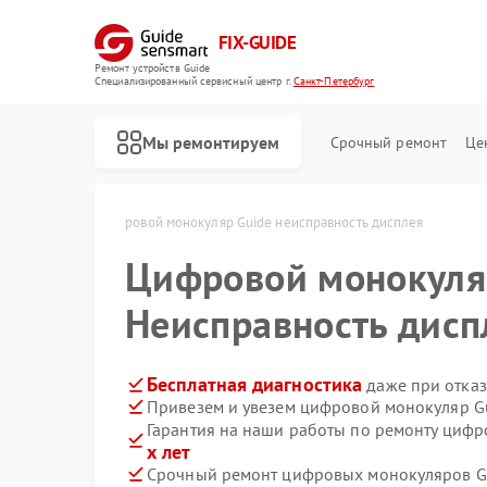
FIX-GUIDE
Ремонт устройств Guide
Специализированный cервисный центр г.
Санкт-Петербург
Мы ремонтируем
Срочный ремонт
Це
нкт-Петербурге
Цифровой монокуляр Guide неисправность дисплея
Цифровой монокул
Ремонт тепловизионных прицелов Guide
Неисправность дисп
Бесплатная диагностика
даже при отказ
Привезем и увезем цифровой монокуляр G
Гарантия на наши работы по ремонту циф
х лет
Срочный ремонт цифровых монокуляров Gu