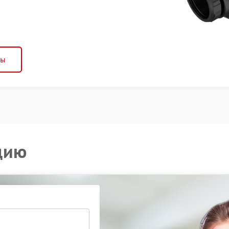
ны
цию