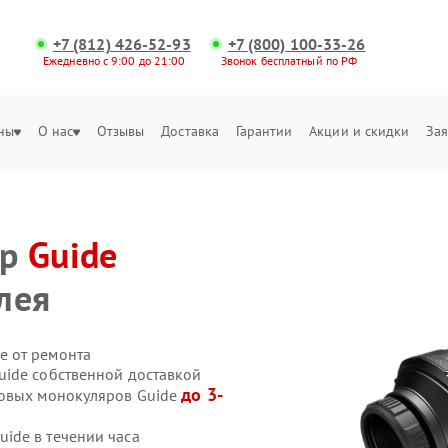
+7 (812) 426-52-93
+7 (800) 100-33-26
Ежедневно с 9:00 до 21:00
Звонок бесплатный по РФ
ны
О нас
Отзывы
Доставка
Гарантии
Акции и скидки
Зая
яр
Guide
лея
е от ремонта
uide собственной доставкой
до 3-
ровых монокуляров Guide
ide в течении часа