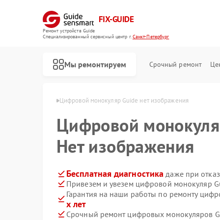
FIX-GUIDE
Ремонт устройств Guide
Специализированный cервисный центр г.
Санкт-Петербург
Мы ремонтируем
Срочный ремонт
Це
в Санкт-Петербурге
Цифровой монокуляр Guide нет изображения
Цифровой монокул
Ремонт тепловизионных прицелов Guide
Нет изображения
Бесплатная диагностика
даже при отказ
Привезем и увезем цифровой монокуляр G
Гарантия на наши работы по ремонту циф
х лет
Срочный ремонт цифровых монокуляров Gu