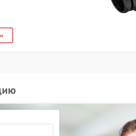
ны
цию