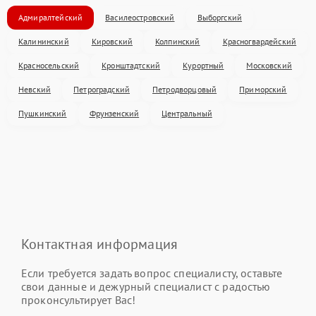
Адмиралтейский
Василеостровский
Выборгский
Калининский
Кировский
Колпинский
Красногвардейский
Красносельский
Кронштадтский
Курортный
Московский
Невский
Петроградский
Петродворцовый
Приморский
Пушкинский
Фрунзенский
Центральный
Контактная информация
Если требуется задать вопрос специалисту, оставьте
свои данные и дежурный специалист с радостью
проконсультирует Вас!