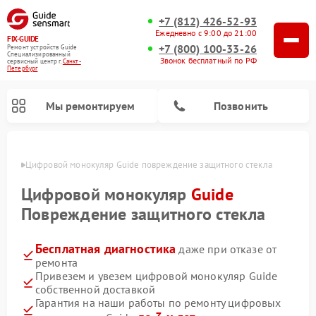
+7 (812) 426-52-93
Ежедневно с 9:00 до 21:00
FIX-GUIDE
+7 (800) 100-33-26
Ремонт устройств Guide
Специализированный
Звонок бесплатный по РФ
cервисный центр г.
Санкт-
Петербург
Мы ремонтируем
Позвонить
бурге
Цифровой монокуляр Guide повреждение защитного стекла
Ремонт тепловизионных прицелов Guide
Цифровой монокуляр
Guide
Повреждение защитного стекла
Бесплатная диагностика
даже при отказе от
ремонта
Привезем и увезем цифровой монокуляр Guide
собственной доставкой
Гарантия на наши работы по ремонту цифровых