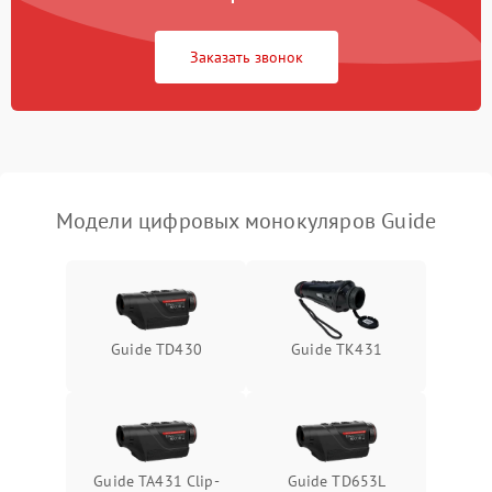
Неисправность Wi-
1500 ₽
Подробнее →
Fi/Bluetooth модуля
Заказать звонок
Проблемы с калибровкой
1000 ₽
Подробнее →
изображения
Неисправность разъемов
500 ₽
Подробнее →
(MicroSD, AV)
Модели цифровых монокуляров Guide
Неисправность системы
2000 ₽
Подробнее →
стабилизации
Проблемы с заземлением
1000 ₽
Подробнее →
Guide TD430
Guide TK431
Повреждение печатной
2800 ₽
Подробнее →
платы
Неисправность кнопок
500 ₽
Подробнее →
управления
Guide TA431 Clip-
Guide TD653L