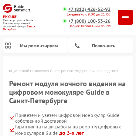
+7 (812) 426-52-93
Ежедневно с 9:00 до 21:00
FIX-GUIDE
+7 (800) 100-33-26
Ремонт устройств Guide
Специализированный
Звонок бесплатный по РФ
cервисный центр г.
Санкт-
Петербург
Мы ремонтируем
Позвонить
бурге
Цифровой монокуляр Guide ремонт модуля ночного видения
Ремонт тепловизионных прицелов Guide
Ремонт модуля ночного видения на
цифровом монокуляре Guide в
Санкт-Петербурге
Привезем и увезем цифровой монокуляр Guide
собственной доставкой
Гарантия на наши работы по ремонту цифровых
до 3-х лет
монокуляров Guide