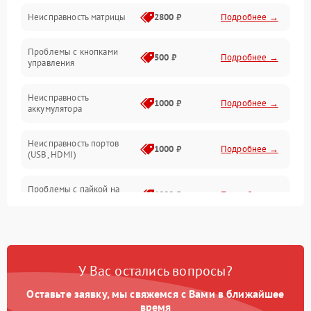
Неисправность матрицы
2800 ₽
Подробнее →
Управление
Проблемы с кнопками
Механические повреждения
500 ₽
Подробнее →
управления
Неисправность
1000 ₽
Подробнее →
аккумулятора
Неисправность портов
1000 ₽
Подробнее →
(USB, HDMI)
Проблемы с пайкой на
1000 ₽
Подробнее →
плате
Неисправность
2800 ₽
Подробнее →
процессора
У Вас остались вопросы?
Повреждение внутренних
500 ₽
Подробнее →
проводов
Оставьте заявку, мы свяжемся с Вами в ближайшее
время