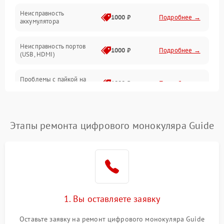
Неисправность
1000 ₽
Подробнее →
аккумулятора
Неисправность портов
1000 ₽
Подробнее →
(USB, HDMI)
Проблемы с пайкой на
1000 ₽
Подробнее →
плате
Неисправность
2800 ₽
Подробнее →
процессора
Этапы ремонта цифрового монокуляра Guide
Повреждение внутренних
500 ₽
Подробнее →
проводов
Неисправность Wi-
1500 ₽
Подробнее →
Fi/Bluetooth модуля
1. Вы оставляете заявку
Проблемы с калибровкой
1000 ₽
Подробнее →
Оставьте заявку на ремонт цифрового монокуляра Guide
изображения