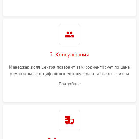
Неисправность разъемов
500 ₽
Подробнее →
(MicroSD, AV)
Неисправность системы
2000 ₽
Подробнее →
стабилизации
Проблемы с заземлением
2. Консультация
1000 ₽
Подробнее →
Менеджер колл центра позвонит вам, сориентирует по цене
Повреждение печатной
2800 ₽
Подробнее →
ремонта вашего цифрового монокуляра а также ответит на
платы
все ваши вопросы.
Подробнее
Неисправность кнопок
500 ₽
Подробнее →
управления