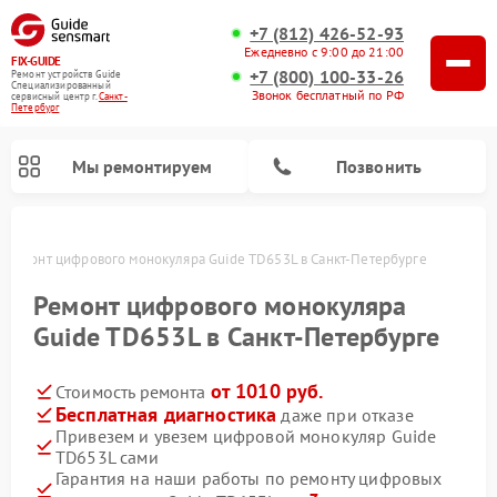
+7 (812) 426-52-93
Ежедневно с 9:00 до 21:00
FIX-GUIDE
+7 (800) 100-33-26
Ремонт устройств Guide
Специализированный
Звонок бесплатный по РФ
cервисный центр г.
Санкт-
Петербург
Мы ремонтируем
Позвонить
Ремонт цифрового монокуляра Guide TD653L в Санкт-Петербурге
Ремонт тепловизионных прицелов Guide
Ремонт цифрового монокуляра
Guide TD653L в Санкт-Петербурге
от 1010 руб.
Стоимость ремонта
Бесплатная диагностика
даже при отказе
Привезем и увезем цифровой монокуляр Guide
TD653L сами
Гарантия на наши работы по ремонту цифровых