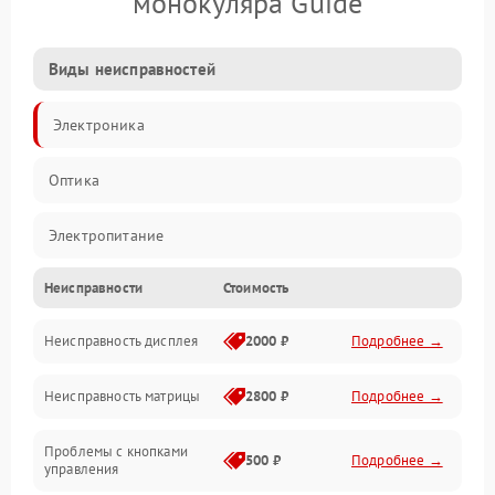
монокуляра Guide
Виды неисправностей
Электроника
Оптика
Электропитание
Неисправности
Стоимость
Видео
Неисправность дисплея
2000 ₽
Подробнее →
ПО
Неисправность матрицы
2800 ₽
Подробнее →
Управление
Проблемы с кнопками
Механические повреждения
500 ₽
Подробнее →
управления