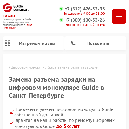
+7 (812) 426-52-93
Ежедневно с 9:00 до 21:00
FIX-GUIDE
+7 (800) 100-33-26
Ремонт устройств Guide
Специализированный
Звонок бесплатный по РФ
cервисный центр г.
Санкт-
Петербург
Мы ремонтируем
Позвонить
бурге
Цифровой монокуляр Guide замена разъема зарядки
Ремонт тепловизионных прицелов Guide
Замена разъема зарядки на
цифровом монокуляре Guide в
Санкт-Петербурге
Привезем и увезем цифровой монокуляр Guide
собственной доставкой
Гарантия на наши работы по ремонту цифровых
до 3-х лет
монокуляров Guide