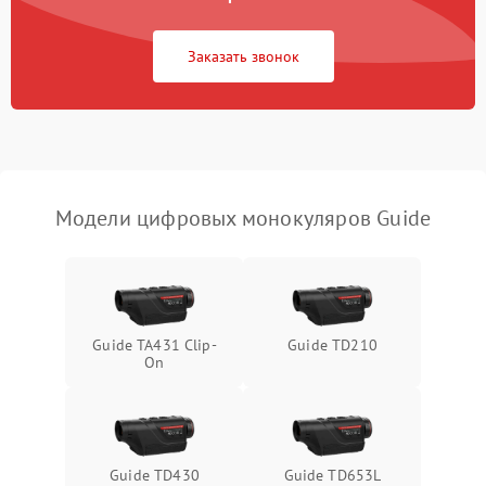
Неисправность Wi-
1500 ₽
Подробнее →
Fi/Bluetooth модуля
Заказать звонок
Проблемы с калибровкой
1000 ₽
Подробнее →
изображения
Неисправность разъемов
500 ₽
Подробнее →
(MicroSD, AV)
Модели цифровых монокуляров Guide
Неисправность системы
2000 ₽
Подробнее →
стабилизации
Проблемы с заземлением
1000 ₽
Подробнее →
Guide TA431 Clip-
Guide TD210
On
Повреждение печатной
2800 ₽
Подробнее →
платы
Неисправность кнопок
500 ₽
Подробнее →
управления
Guide TD430
Guide TD653L