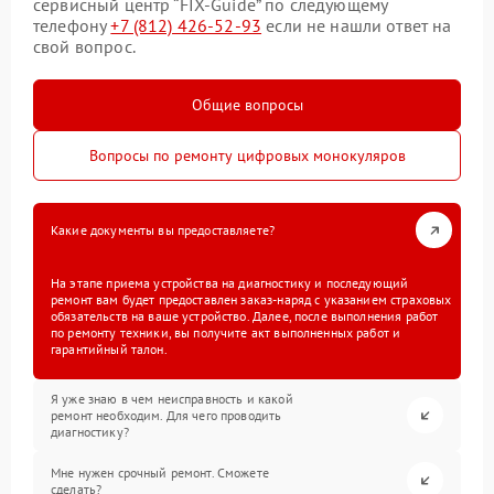
сервисный центр “FIX-Guide” по следующему
телефону
+7 (812) 426-52-93
если не нашли ответ на
свой вопрос.
Общие вопросы
Вопросы по ремонту цифровых монокуляров
Какие документы вы предоставляете?
На этапе приема устройства на диагностику и последующий
ремонт вам будет предоставлен заказ-наряд с указанием страховых
обязательств на ваше устройство. Далее, после выполнения работ
по ремонту техники, вы получите акт выполненных работ и
гарантийный талон.
Я уже знаю в чем неисправность и какой
ремонт необходим. Для чего проводить
диагностику?
Мне нужен срочный ремонт. Сможете
сделать?