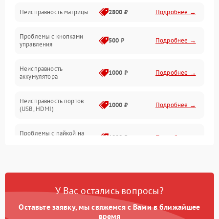
Неисправность матрицы
2800 ₽
Подробнее →
Управление
Проблемы с кнопками
Механические повреждения
500 ₽
Подробнее →
управления
Неисправность
1000 ₽
Подробнее →
аккумулятора
Неисправность портов
1000 ₽
Подробнее →
(USB, HDMI)
Проблемы с пайкой на
1000 ₽
Подробнее →
плате
Неисправность
2800 ₽
Подробнее →
процессора
У Вас остались вопросы?
Повреждение внутренних
500 ₽
Подробнее →
проводов
Оставьте заявку, мы свяжемся с Вами в ближайшее
время