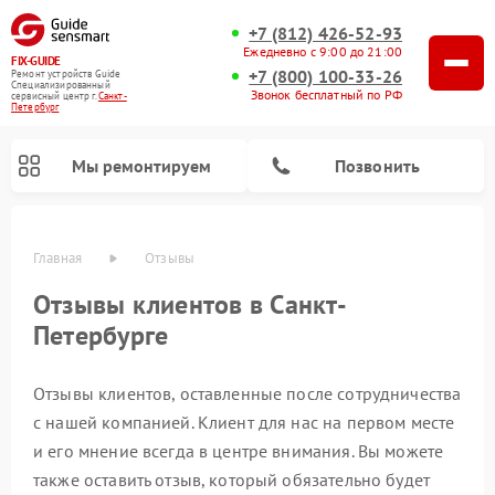
+7 (812) 426-52-93
Ежедневно с 9:00 до 21:00
FIX-GUIDE
+7 (800) 100-33-26
Ремонт устройств Guide
Специализированный
Звонок бесплатный по РФ
cервисный центр г.
Санкт-
Петербург
Мы ремонтируем
Позвонить
Главная
Отзывы
Отзывы клиентов в Санкт-
Петербурге
Ремонт цифровых монокуляров Guide
Ремонт тепловизионных прицелов Guide
Отзывы клиентов, оставленные после сотрудничества
с нашей компанией. Клиент для нас на первом месте
и его мнение всегда в центре внимания. Вы можете
также оставить отзыв, который обязательно будет