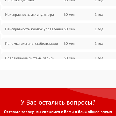
Поломка дисплея
60 мин
1 год
Неисправность аккумулятора
60 мин
1 год
Неисправность кнопок управления
60 мин
1 год
Поломка системы стабилизации
60 мин
1 год
Повреждение системы записи
60 мин
1 год
Неисправность системы Wi-Fi
60 мин
1 год
Поломка системы GPS
60 мин
1 год
У Вас остались вопросы?
Повреждение системы защиты от
60 мин
1 год
перегрузок
Оставьте заявку, мы свяжемся с Вами в ближайшее время