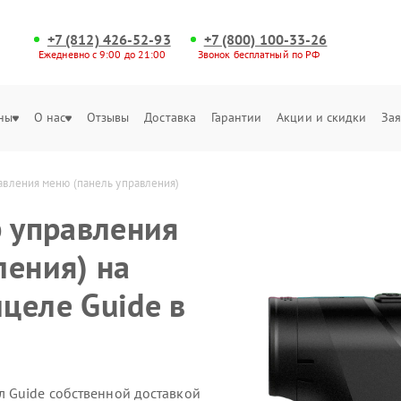
+7 (812) 426-52-93
+7 (800) 100-33-26
Ежедневно с 9:00 до 21:00
Звонок бесплатный по РФ
ны
О нас
Отзывы
Доставка
Гарантии
Акции и скидки
Зая
авления меню (панель управления) 
р управления
ления) на
целе Guide в
 Guide собственной доставкой