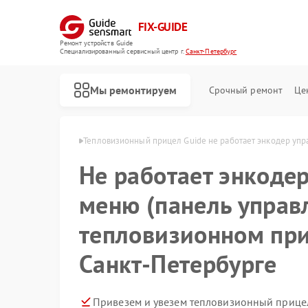
FIX-GUIDE
Ремонт устройств Guide
Специализированный cервисный центр г.
Санкт-Петербург
Мы ремонтируем
Срочный ремонт
Це
в Санкт-Петербурге
Тепловизионный прицел Guide не работает энкодер упр
Не работает энкоде
Ремонт цифровых монокуляров Guide
меню (панель управ
тепловизионном при
Санкт-Петербурге
Привезем и увезем тепловизионный прицел