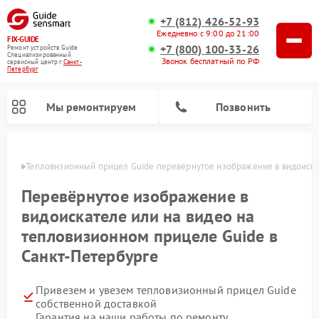
+7 (812) 426-52-93
Ежедневно с 9:00 до 21:00
FIX-GUIDE
+7 (800) 100-33-26
Ремонт устройств Guide
Специализированный
Звонок бесплатный по РФ
cервисный центр г.
Санкт-
Петербург
Мы ремонтируем
Позвонить
бурге
Тепловизионный прицел Guide перевёрнутое изображение в видоиска
Ремонт цифровых монокуляров Guide
Перевёрнутое изображение в
видоискателе или на видео на
тепловизионном прицеле Guide в
Санкт-Петербурге
Привезем и увезем тепловизионный прицел Guide
собственной доставкой
Гарантия на наши работы по ремонту