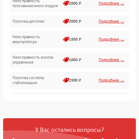
Неисправность
Матрица
2000 ₽
Подробнее →
тепловизионного модуля
Юстировка
Поломка дисплея
2000 ₽
Подробнее →
Механические повреждения
Неисправность
1500 ₽
Подробнее →
аккумулятора
Оптика
Неисправность кнопок
1000 ₽
Подробнее →
управления
Поломка системы
2500 ₽
Подробнее →
стабилизации
Повреждение системы
2500 ₽
Подробнее →
записи
Неисправность системы
1500 ₽
Подробнее →
Wi-Fi
У Вас остались вопросы?