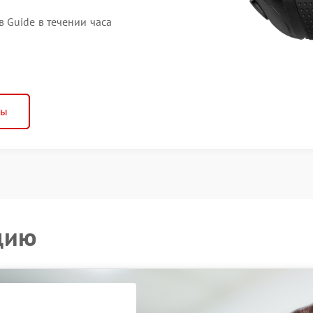
Guide в течении часа
ны
цию