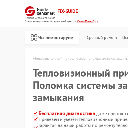
FIX-GUIDE
Ремонт устройств Guide
Специализированный cервисный центр г.
Санкт-Петербург
Мы ремонтируем
Срочный ремонт
Це
в Санкт-Петербурге
Тепловизионный прицел Guide поломка системы защиты
Тепловизионный пр
Ремонт цифровых монокуляров Guide
Поломка системы з
замыкания
Бесплатная диагностика
даже при отказ
Привезем и увезем тепловизионный прицел
Гарантия на наши работы по ремонту теп