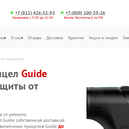
+7 (812) 426-52-93
+7 (800) 100-33-26
Ежедневно с 9:00 до 21:00
Звонок бесплатный по РФ
ны
О нас
Отзывы
Доставка
Гарантии
Акции и скидки
Зая
 от замыкания
ицел
Guide
ащиты от
е от ремонта
 Guide собственной доставкой
до
ловизионных прицелов Guide