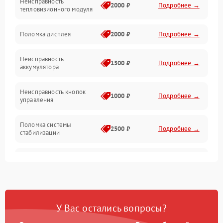
Неисправность
Матрица
2000 ₽
Подробнее →
тепловизионного модуля
Юстировка
Поломка дисплея
2000 ₽
Подробнее →
Механические повреждения
Неисправность
1500 ₽
Подробнее →
аккумулятора
Оптика
Неисправность кнопок
1000 ₽
Подробнее →
управления
Поломка системы
2500 ₽
Подробнее →
стабилизации
Повреждение системы
2500 ₽
Подробнее →
записи
Неисправность системы
1500 ₽
Подробнее →
Wi-Fi
У Вас остались вопросы?