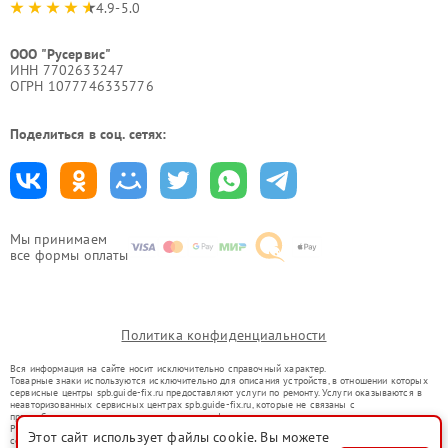
4.9-5.0
ООО "Русервис"
ИНН 7702633247
ОГРН 1077746335776
Поделиться в соц. сетях:
Мы принимаем
все формы оплаты
Политика конфиденциальности
Вся информация на сайте носит исключительно справочный характер.
Товарные знаки используются исключительно для описания устройств, в отношении которых
сервисные центры spb.guide-fix.ru предоставляют услуги по ремонту. Услуги оказываются в
неавторизованных сервисных центрах spb.guide-fix.ru, которые не связаны с
правообладателями товарных знаков или их официальными представителями.
Ремонт осуществляется для устройств, уже введенных в гражданский оборот в соответствии
Этот сайт использует файлы cookie. Вы можете
со статьей 1487 ГК РФ.