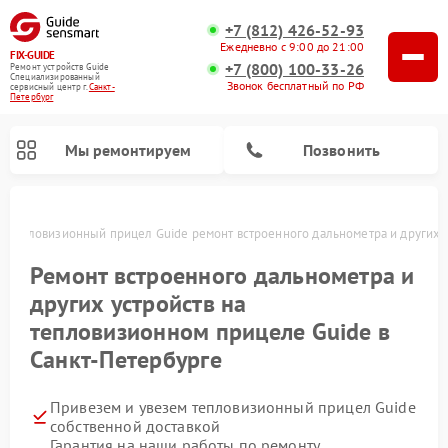
+7 (812) 426-52-93
Ежедневно с 9:00 до 21:00
FIX-GUIDE
+7 (800) 100-33-26
Ремонт устройств Guide
Специализированный
Звонок бесплатный по РФ
cервисный центр г.
Санкт-
Петербург
Мы ремонтируем
Позвонить
е
Тепловизионный прицел Guide ремонт встроенного дальнометра и других 
Ремонт цифровых монокуляров Guide
Ремонт встроенного дальнометра и
других устройств на
тепловизионном прицеле Guide в
Санкт-Петербурге
Привезем и увезем тепловизионный прицел Guide
собственной доставкой
Гарантия на наши работы по ремонту