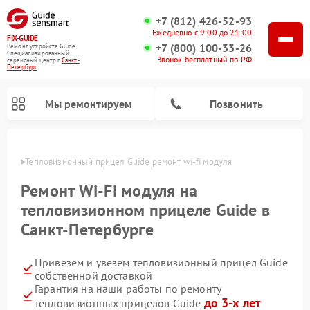
+7 (812) 426-52-93
Ежедневно с 9:00 до 21:00
FIX-GUIDE
+7 (800) 100-33-26
Ремонт устройств Guide
Специализированный
Звонок бесплатный по РФ
cервисный центр г.
Санкт-
Петербург
Мы ремонтируем
Позвонить
бурге
Тепловизионный прицел Guide ремонт wi-fi модуля
Ремонт цифровых монокуляров Guide
Ремонт Wi-Fi модуля на
тепловизионном прицеле Guide в
Санкт-Петербурге
Привезем и увезем тепловизионный прицел Guide
собственной доставкой
Гарантия на наши работы по ремонту
до 3-х лет
тепловизионных прицелов Guide