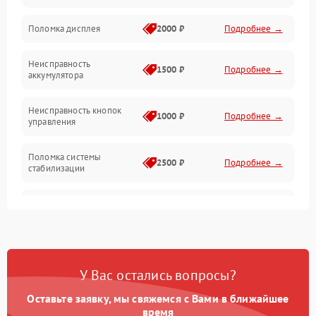
Юстировка
Поломка дисплея
2000 ₽
Подробнее →
Механические повреждения
Неисправность
1500 ₽
Подробнее →
аккумулятора
Оптика
Неисправность кнопок
1000 ₽
Подробнее →
управления
Поломка системы
2500 ₽
Подробнее →
стабилизации
Повреждение системы
2500 ₽
Подробнее →
записи
Неисправность системы
1500 ₽
Подробнее →
Wi-Fi
У Вас остались вопросы?
Поломка системы GPS
2000 ₽
Подробнее →
Оставьте заявку, мы свяжемся с Вами в ближайшее
время