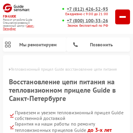
+7 (812) 426-52-93
Ежедневно с 9:00 до 21:00
FIX-GUIDE
+7 (800) 100-33-26
Ремонт устройств Guide
Специализированный
Звонок бесплатный по РФ
cервисный центр г.
Санкт-
Петербург
Мы ремонтируем
Позвонить
бурге
Тепловизионный прицел Guide восстановление цепи питания 
Ремонт цифровых монокуляров Guide
Восстановление цепи питания на
тепловизионном прицеле Guide в
Санкт-Петербурге
Привезем и увезем тепловизионный прицел Guide
собственной доставкой
Гарантия на наши работы по ремонту
до 3-х лет
тепловизионных прицелов Guide