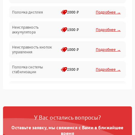
Юстировка
Поломка дисплея
2000 ₽
Подробнее →
Механические повреждения
Неисправность
1500 ₽
Подробнее →
аккумулятора
Оптика
Неисправность кнопок
1000 ₽
Подробнее →
управления
Поломка системы
2500 ₽
Подробнее →
стабилизации
Повреждение системы
2500 ₽
Подробнее →
записи
Неисправность системы
1500 ₽
Подробнее →
Wi-Fi
У Вас остались вопросы?
Поломка системы GPS
2000 ₽
Подробнее →
Оставьте заявку, мы свяжемся с Вами в ближайшее
время