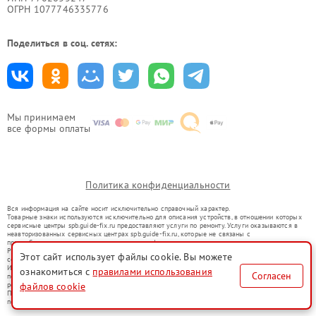
ОГРН 1077746335776
Поделиться в соц. сетях:
Мы принимаем
все формы оплаты
Политика конфиденциальности
Вся информация на сайте носит исключительно справочный характер.
Товарные знаки используются исключительно для описания устройств, в отношении которых
сервисные центры spb.guide-fix.ru предоставляют услуги по ремонту. Услуги оказываются в
неавторизованных сервисных центрах spb.guide-fix.ru, которые не связаны с
правообладателями товарных знаков или их официальными представителями.
Ремонт осуществляется для устройств, уже введенных в гражданский оборот в соответствии
Этот сайт использует файлы cookie. Вы можете
со статьей 1487 ГК РФ.
Использование товарных знаков не преследует цели индивидуализации услуг или введения
ознакомиться с
правилами использования
Согласен
потребителей в заблуждение, а служит для информирования о предоставляемых услугах по
ремонту техники указанных брендов.
файлов cookie
Представленная на сайте информация не является публичной офертой, определяемой
положениями Статьи 437(2) Гражданского кодекса РФ