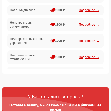
Юстировка
Поломка дисплея
2000 ₽
Подробнее →
Механические повреждения
Неисправность
1500 ₽
Подробнее →
аккумулятора
Оптика
Неисправность кнопок
1000 ₽
Подробнее →
управления
Поломка системы
2500 ₽
Подробнее →
стабилизации
Повреждение системы
2500 ₽
Подробнее →
записи
Неисправность системы
1500 ₽
Подробнее →
Wi-Fi
У Вас остались вопросы?
Поломка системы GPS
2000 ₽
Подробнее →
Оставьте заявку, мы свяжемся с Вами в ближайшее
время