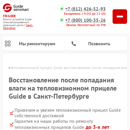
+7 (812) 426-52-93
Ежедневно с 9:00 до 21:00
FIX-GUIDE
+7 (800) 100-33-26
Ремонт устройств Guide
Специализированный
Звонок бесплатный по РФ
cервисный центр г.
Санкт-
Петербург
Мы ремонтируем
Позвонить
бурге
Тепловизионный прицел Guide восстановление после попадания влаг
Ремонт цифровых монокуляров Guide
Восстановление после попадания
влаги на тепловизионном прицеле
Guide в Санкт-Петербурге
Привезем и увезем тепловизионный прицел Guide
собственной доставкой
Гарантия на наши работы по ремонту
до 3-х лет
тепловизионных прицелов Guide