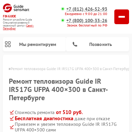
+7 (812) 426-52-93
Ежедневно с 9:00 до 21:00
FIX-GUIDE
+7 (800) 100-33-26
Ремонт устройств Guide
Специализированный
Звонок бесплатный по РФ
cервисный центр г.
Санкт-
Петербург
Мы ремонтируем
Позвонить
бурге
Ремонт тепловизора Guide IR IR517G UFPA 400×300 в Санкт-Петербург
Ремонт тепловизионных прицелов Guide
Ремонт цифровых монокуляров Guide
Ремонт тепловизора Guide IR
IR517G UFPA 400×300 в Санкт-
Петербурге
от 510 руб.
Стоимость ремонта
Бесплатная диагностика
даже при отказе
Привезем и увезем тепловизор Guide IR IR517G
UFPA 400×300 сами