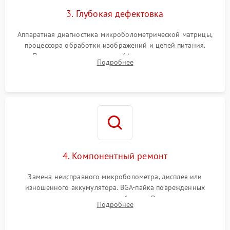
3. Глубокая дефектовка
Аппаратная диагностика микроболометрической матрицы,
процессора обработки изображений и цепей питания.
Проверка целостности шлейфов, модуля памяти и
Подробнее
интерфейсов связи. Выявление сгоревших SMD-компонентов
на плате.
4. Компонентный ремонт
Замена неисправного микроболометра, дисплея или
изношенного аккумулятора. BGA-пайка поврежденных
контроллеров на материнской плате. Восстановление
Подробнее
разъемов и кнопок, замена поврежденных элементов
корпуса.