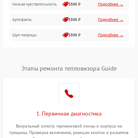
Низкая чувствительность
3500 ₽
Подробнее →
Измерения
Артефакты
3500 ₽
Подробнее →
Матрица
Шум матрицы
3500 ₽
Подробнее →
Проблемы питания
Температурные проблемы
Сбои коммуникаций и интерфейсов
Этапы ремонта тепловизора Guide
Программные сбои
Проблемы с объективом
1. Первичная диагностика
Экран (дисплей)
Визуальный осмотр германиевой линзы и корпуса на
трещины. Проверка включения, реакции кнопок и разъемов