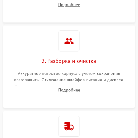
зарядки. Оценка вывода тепловой сигнатуры на экран,
Подробнее
проверка базовых функций и считывание системных
ошибок.
2. Разборка и очистка
Аккуратное вскрытие корпуса с учетом сохранения
влагозащиты. Отключение шлейфов питания и дисплея.
Очистка внутренних плат от окислов и пыли. Бережная
Подробнее
обработка германиевого объектива специализированными
растворами.