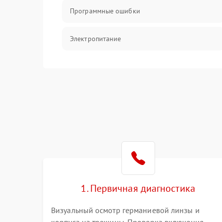
Программные ошибки
Электропитание
Измерения
Матрица
Проблемы питания
Температурные проблемы
Сбои коммуникаций и интерфейсов
1. Первичная диагностика
Программные сбои
Визуальный осмотр германиевой линзы и