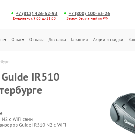
+7 (812) 426-52-93
+7 (800) 100-33-26
Ежедневно с 9:00 до 21:00
Звонок бесплатный по РФ
ны
О нас
Отзывы
Доставка
Гарантии
Акции и скидки
Зая
рбурге
 Guide IR510
етербурге
е
 N2 c WiFi сами
визоров Guide IR510 N2 c WiFi