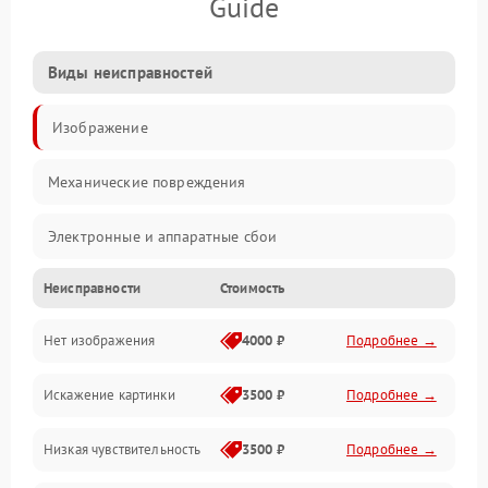
Guide
Виды неисправностей
Изображение
Механические повреждения
Электронные и аппаратные сбои
Неисправности
Стоимость
Неисправности сенсора и оптики
Нет изображения
4000 ₽
Подробнее →
Программные ошибки
Искажение картинки
3500 ₽
Подробнее →
Электропитание
Низкая чувствительность
3500 ₽
Подробнее →
Измерения