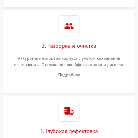
2. Разборка и очистка
Аккуратное вскрытие корпуса с учетом сохранения
влагозащиты. Отключение шлейфов питания и дисплея.
Очистка внутренних плат от окислов и пыли. Бережная
Подробнее
обработка германиевого объектива специализированными
растворами.
3. Глубокая дефектовка