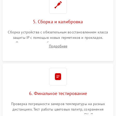
5. Сборка и калибровка
Сборка устройства с обязательным восстановлением класса
защиты IP с помощью новых герметиков и прокладок.
Программная калибровка матрицы по эталонному
Подробнее
абсолютно черному телу для точного измерения температур.
6. Финальное тестирование
Проверка погрешности замеров температуры на разных
дистанциях. Тест работы цветовых палитр, сохранения
термограмм в память и передачи данных на ПК. Проверка