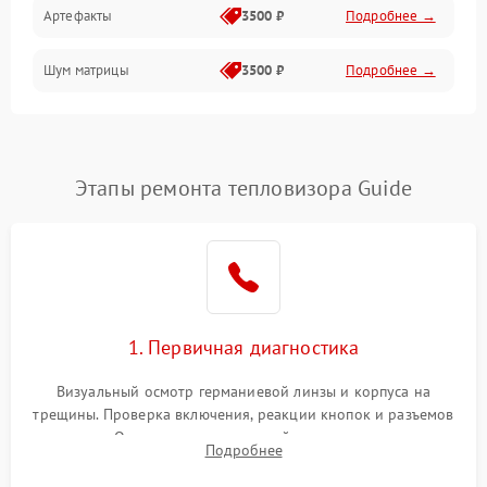
Артефакты
3500 ₽
Подробнее →
Матрица
Шум матрицы
3500 ₽
Подробнее →
Проблемы питания
Температурные проблемы
Сбои коммуникаций и интерфейсов
Этапы ремонта тепловизора Guide
Программные сбои
Проблемы с объективом
1. Первичная диагностика
Экран (дисплей)
Визуальный осмотр германиевой линзы и корпуса на
трещины. Проверка включения, реакции кнопок и разъемов
зарядки. Оценка вывода тепловой сигнатуры на экран,
Подробнее
проверка базовых функций и считывание системных
ошибок.