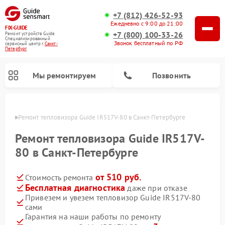
+7 (812) 426-52-93
Ежедневно с 9:00 до 21:00
FIX-GUIDE
+7 (800) 100-33-26
Ремонт устройств Guide
Специализированный
Звонок бесплатный по РФ
cервисный центр г.
Санкт-
Петербург
Мы ремонтируем
Позвонить
бурге
Ремонт тепловизора Guide IR517V-80 в Санкт-Петербурге
Ремонт тепловизионных прицелов Guide
Ремонт цифровых монокуляров Guide
Ремонт тепловизора Guide IR517V-
80 в Санкт-Петербурге
от 510 руб.
Стоимость ремонта
Бесплатная диагностика
даже при отказе
Привезем и увезем тепловизор Guide IR517V-80
сами
Гарантия на наши работы по ремонту