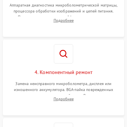
Аппаратная диагностика микроболометрической матрицы,
процессора обработки изображений и цепей питания.
Проверка целостности шлейфов, модуля памяти и
Подробнее
интерфейсов связи. Выявление сгоревших SMD-компонентов
на плате.
4. Компонентный ремонт
Замена неисправного микроболометра, дисплея или
изношенного аккумулятора. BGA-пайка поврежденных
контроллеров на материнской плате. Восстановление
Подробнее
разъемов и кнопок, замена поврежденных элементов
корпуса.