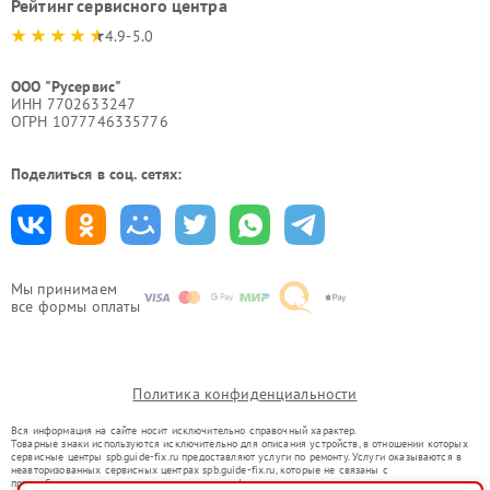
Рейтинг сервисного центра
4.9-5.0
ООО "Русервис"
ИНН 7702633247
ОГРН 1077746335776
Поделиться в соц. сетях:
Мы принимаем
все формы оплаты
Политика конфиденциальности
Вся информация на сайте носит исключительно справочный характер.
Товарные знаки используются исключительно для описания устройств, в отношении которых
сервисные центры spb.guide-fix.ru предоставляют услуги по ремонту. Услуги оказываются в
неавторизованных сервисных центрах spb.guide-fix.ru, которые не связаны с
правообладателями товарных знаков или их официальными представителями.