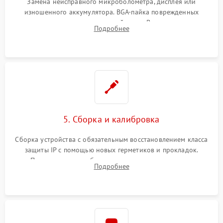
Замена неисправного микроболометра, дисплея или
изношенного аккумулятора. BGA-пайка поврежденных
контроллеров на материнской плате. Восстановление
Подробнее
разъемов и кнопок, замена поврежденных элементов
корпуса.
5. Сборка и калибровка
Сборка устройства с обязательным восстановлением класса
защиты IP с помощью новых герметиков и прокладок.
Программная калибровка матрицы по эталонному
Подробнее
абсолютно черному телу для точного измерения температур.