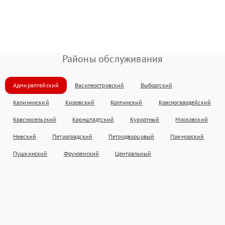
Районы обслуживания
Адмиралтейский
Василеостровский
Выборгский
Калининский
Кировский
Колпинский
Красногвардейский
Красносельский
Кронштадтский
Курортный
Московский
Невский
Петроградский
Петродворцовый
Приморский
Пушкинский
Фрунзенский
Центральный