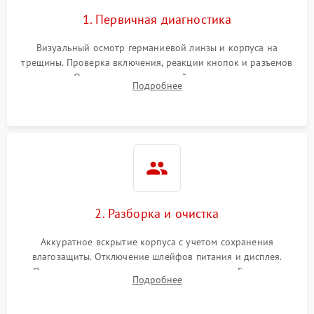
1. Первичная диагностика
Визуальный осмотр германиевой линзы и корпуса на
трещины. Проверка включения, реакции кнопок и разъемов
зарядки. Оценка вывода тепловой сигнатуры на экран,
Подробнее
проверка базовых функций и считывание системных
ошибок.
2. Разборка и очистка
Аккуратное вскрытие корпуса с учетом сохранения
влагозащиты. Отключение шлейфов питания и дисплея.
Очистка внутренних плат от окислов и пыли. Бережная
Подробнее
обработка германиевого объектива специализированными
растворами.