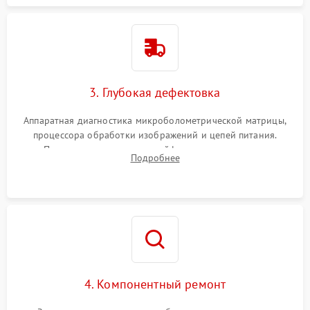
3. Глубокая дефектовка
Аппаратная диагностика микроболометрической матрицы,
процессора обработки изображений и цепей питания.
Проверка целостности шлейфов, модуля памяти и
Подробнее
интерфейсов связи. Выявление сгоревших SMD-компонентов
на плате.
4. Компонентный ремонт