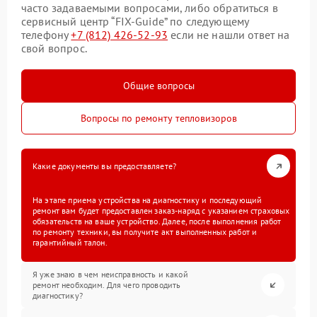
часто задаваемыми вопросами, либо обратиться в
сервисный центр “FIX-Guide” по следующему
телефону
+7 (812) 426-52-93
если не нашли ответ на
свой вопрос.
Общие вопросы
Вопросы по ремонту тепловизоров
Какие документы вы предоставляете?
На этапе приема устройства на диагностику и последующий
ремонт вам будет предоставлен заказ-наряд с указанием страховых
обязательств на ваше устройство. Далее, после выполнения работ
по ремонту техники, вы получите акт выполненных работ и
гарантийный талон.
Я уже знаю в чем неисправность и какой
ремонт необходим. Для чего проводить
диагностику?