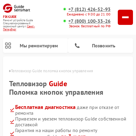
+7 (812) 426-52-93
Ежедневно с 9:00 до 21:00
FIX-GUIDE
+7 (800) 100-33-26
Ремонт устройств Guide
Специализированный
Звонок бесплатный по РФ
cервисный центр г.
Санкт-
Петербург
Мы ремонтируем
Позвонить
бурге
Тепловизор Guide поломка кнопок управления
Ремонт тепловизионных прицелов Guide
Ремонт цифровых монокуляров Guide
Тепловизор
Guide
Поломка кнопок управления
Бесплатная диагностика
даже при отказе от
ремонта
Привезем и увезем тепловизор Guide собственной
доставкой
Гарантия на наши работы по ремонту